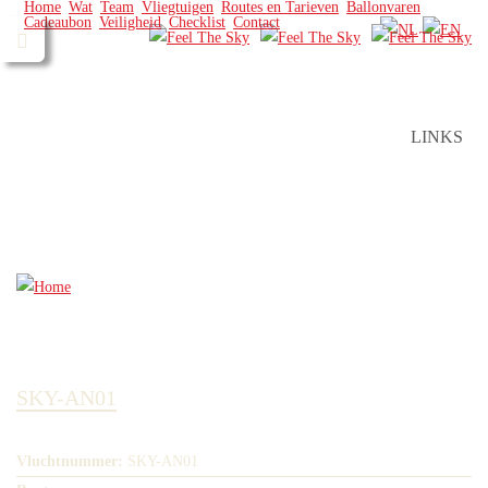
Home
Wat
Team
Vliegtuigen
Routes en Tarieven
Ballonvaren
Cadeaubon
Veiligheid
Checklist
Contact
LINKS
SKY-AN01
Vluchtnummer:
SKY-AN01